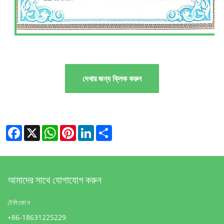
দেখার জন্য ক্লিক করুন
Facebook
X
WhatsApp
Pinterest
LinkedIn
Share
আমাদের সাথে যোগাযোগ করুন
টেলিফোন
+86-18631225229