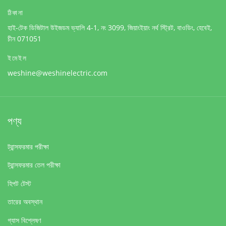
ঠিকানা
হাই-টেক ডিজিটাল উইজডম ভ্যালি 4-1, নং 3099, জিয়াংইয়াং নর্থ স্ট্রিট, বাওডিং, হেবেই,
চীন 071051
ইমেইল
weshine@weshinelectric.com
পণ্য
ট্রান্সফরমার পরীক্ষা
ট্রান্সফরমার তেল পরীক্ষা
হিপট টেস্ট
তারের অবস্থান
গ্যাস বিশ্লেষণ