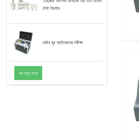
100kV আংশিক ডিসচার্জ ফ্রি এসি হিপোট
টেস্ট সিস্টেম
মোটর ঘুর প্রতিরোধের পরীক্ষা
সব নতুন পণ্য