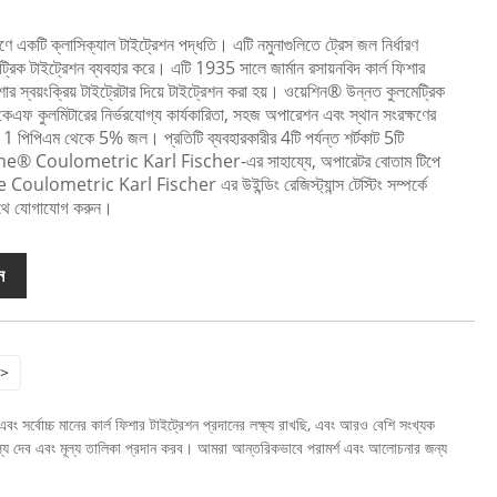
েষণে একটি ক্লাসিক্যাল টাইট্রেশন পদ্ধতি। এটি নমুনাগুলিতে ট্রেস জল নির্ধারণ
ট্রিক টাইট্রেশন ব্যবহার করে। এটি 1935 সালে জার্মান রসায়নবিদ কার্ল ফিশার
ার স্বয়ংক্রিয় টাইট্রেটার দিয়ে টাইট্রেশন করা হয়। ওয়েশিন® উন্নত কুলমেট্রিক
ট কেএফ কুলমিটারের নির্ভরযোগ্য কার্যকারিতা, সহজ অপারেশন এবং স্থান সংরক্ষণের
1 পিপিএম থেকে 5% জল। প্রতিটি ব্যবহারকারীর 4টি পর্যন্ত শর্টকাট 5টি
hine® Coulometric Karl Fischer-এর সাহায্যে, অপারেটর বোতাম টিপে
 Coulometric Karl Fischer এর উইন্ডিং রেজিস্ট্যান্স টেস্টিং সম্পর্কে
াথে যোগাযোগ করুন।
ন
>
্বোচ্চ মানের কার্ল ফিশার টাইট্রেশন প্রদানের লক্ষ্য রাখছি, এবং আরও বেশি সংখ্যক
মূল্য দেব এবং মূল্য তালিকা প্রদান করব। আমরা আন্তরিকভাবে পরামর্শ এবং আলোচনার জন্য