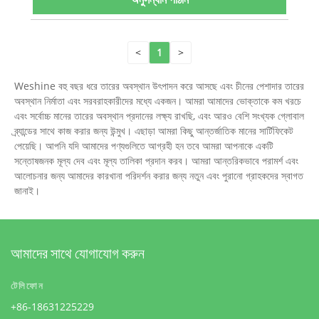
<
1
>
Weshine বহু বছর ধরে তারের অবস্থান উৎপাদন করে আসছে এবং চীনের পেশাদার তারের
অবস্থান নির্মাতা এবং সরবরাহকারীদের মধ্যে একজন। আমরা আমাদের ভোক্তাকে কম খরচে
এবং সর্বোচ্চ মানের তারের অবস্থান প্রদানের লক্ষ্য রাখছি, এবং আরও বেশি সংখ্যক গ্লোবাল
ব্র্যান্ডের সাথে কাজ করার জন্য উন্মুখ। এছাড়া আমরা কিছু আন্তর্জাতিক মানের সার্টিফিকেট
পেয়েছি। আপনি যদি আমাদের পণ্যগুলিতে আগ্রহী হন তবে আমরা আপনাকে একটি
সন্তোষজনক মূল্য দেব এবং মূল্য তালিকা প্রদান করব। আমরা আন্তরিকভাবে পরামর্শ এবং
আলোচনার জন্য আমাদের কারখানা পরিদর্শন করার জন্য নতুন এবং পুরানো গ্রাহকদের স্বাগত
জানাই।
আমাদের সাথে যোগাযোগ করুন
টেলিফোন
+86-18631225229