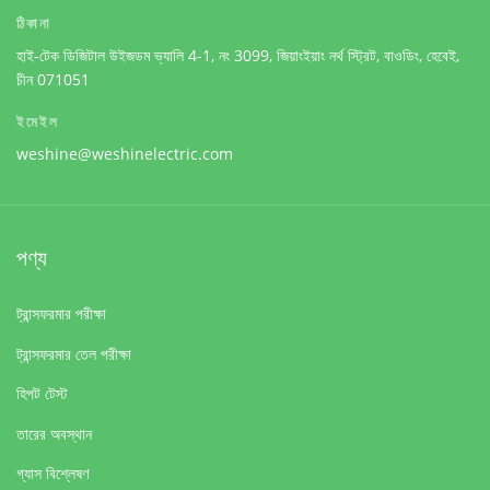
ঠিকানা
হাই-টেক ডিজিটাল উইজডম ভ্যালি 4-1, নং 3099, জিয়াংইয়াং নর্থ স্ট্রিট, বাওডিং, হেবেই,
চীন 071051
ইমেইল
weshine@weshinelectric.com
পণ্য
ট্রান্সফরমার পরীক্ষা
ট্রান্সফরমার তেল পরীক্ষা
হিপট টেস্ট
তারের অবস্থান
গ্যাস বিশ্লেষণ