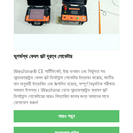
ভূগর্ভস্থ কেবল ফল্ট দূরত্ব লোকেটার
Weshine® CE সার্টিফিকেট, উচ্চ গুণমান এবং নির্ভুলতা সহ
আন্ডারগ্রাউন্ড কেবল ফল্ট ডিসট্যান্স লোকেটার উদ্ভাবন করেছে, জাতীয়
মান অনুযায়ী উদ্ভাবিত এবং উত্পাদিত হয়েছে, সম্পূর্ণ বৈদ্যুতিক পরীক্ষার
সমাধান উপলব্ধ। Weshine থেকে আন্ডারগ্রাউন্ড ক্যাবল ফল্ট
ডিসট্যান্স লোকেটারের আরও বিস্তারিত জানার জন্য আমাদের সাথে
যোগাযোগ করুন!
আরও পড়ুন
অনুসন্ধান পাঠান