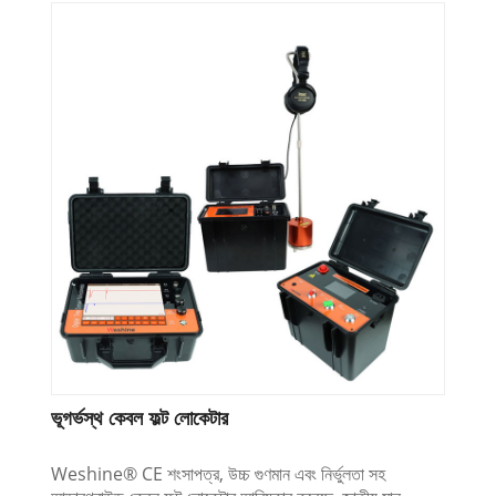
ভূগর্ভস্থ কেবল ফল্ট লোকেটার
Weshine® CE শংসাপত্র, উচ্চ গুণমান এবং নির্ভুলতা সহ