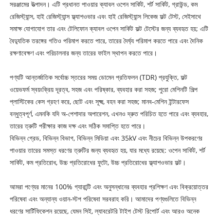
সরঞ্জামের উত্পাদন। এটি প্রধানত পাওয়ার ক্যাবল ওপেন সার্কিট, শর্ট সার্কিট, গ্রাউন্ড, কম
রেজিস্ট্যান্স, হাই রেজিস্ট্যান্স ফ্ল্যাশওভার এবং হাই রেজিস্ট্যান্স লিকেজ ফল্ট টেস্ট, সেইসাথে
সমাক্ষ যোগাযোগ তার এবং টেলিফোন ক্যাবল ওপেন সার্কিট ফল্ট টেস্টের জন্য ব্যবহৃত হয়; এটি
বৈদ্যুতিক তরঙ্গের গতিও পরিমাপ করতে পারে, তারের দৈর্ঘ্য পরিমাপ করতে পারে এবং দৈনিক
রক্ষণাবেক্ষণ এবং পরিচালনার জন্য তারের ফাইল স্থাপন করতে পারে।
পণ্যটি আন্তর্জাতিক সর্বোচ্চ স্তরের সময় ডোমেন প্রতিফলন (TDR) প্রযুক্তি, ফল্ট
ওয়েভফর্ম স্বয়ংক্রিয় দূরত্ব, সহজ এবং পরিষ্কার, ব্যবহার করা সহজ; পুরো মেশিনটি শিল্প
প্লাস্টিকের কেস গ্রহণ করে, ছোট এবং সূক্ষ্ম, বহন করা সহজ; মানব-মেশিন ইন্টারফেস
বন্ধুত্বপূর্ণ, এমনকি যদি অ-পেশাদার অপারেশন, এখনও দ্রুত পরিচিত হতে পারে এবং ব্যবহার,
তারের ত্রুটি পরীক্ষার কাজ দক্ষ এবং সঠিক সমাপ্তি হতে পারে।
বিভিন্ন গ্রেড, বিভিন্ন বিভাগ, বিভিন্ন মিডিয়া এবং 35kV এবং নীচের বিভিন্ন উপকরণের
পাওয়ার তারের সমস্ত ধরণের ত্রুটির জন্য ব্যবহৃত হয়, যার মধ্যে রয়েছে: ওপেন সার্কিট, শর্ট
সার্কিট, কম প্রতিরোধ, উচ্চ প্রতিরোধের ফুটো, উচ্চ প্রতিরোধের ফ্ল্যাশওভার ফল্ট।
আমরা পণ্যের মানের 100% গ্যারান্টি এবং অনুসন্ধানের ব্যবহার প্রশিক্ষণ এবং বিক্রয়োত্তর
পরিষেবা এবং অন্যান্য ওয়ান-স্টপ পরিষেবা সরবরাহ করি। আমাদের পণ্যগুলিতে বিভিন্ন
ধরণের সার্টিফিকেশন রয়েছে, যেমন সিই, ল্যাবরেটরি টাইপ টেস্ট রিপোর্ট এবং আরও অনেক