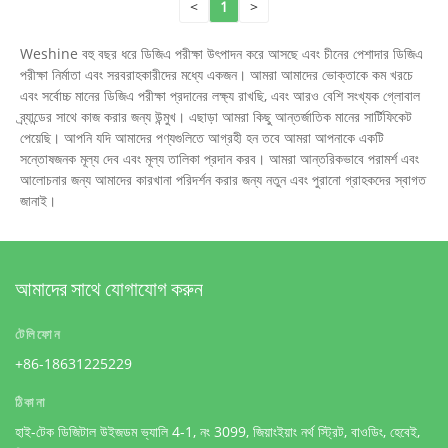
<
1
>
Weshine বহু বছর ধরে ডিজিএ পরীক্ষা উৎপাদন করে আসছে এবং চীনের পেশাদার ডিজিএ
পরীক্ষা নির্মাতা এবং সরবরাহকারীদের মধ্যে একজন। আমরা আমাদের ভোক্তাকে কম খরচে
এবং সর্বোচ্চ মানের ডিজিএ পরীক্ষা প্রদানের লক্ষ্য রাখছি, এবং আরও বেশি সংখ্যক গ্লোবাল
ব্র্যান্ডের সাথে কাজ করার জন্য উন্মুখ। এছাড়া আমরা কিছু আন্তর্জাতিক মানের সার্টিফিকেট
পেয়েছি। আপনি যদি আমাদের পণ্যগুলিতে আগ্রহী হন তবে আমরা আপনাকে একটি
সন্তোষজনক মূল্য দেব এবং মূল্য তালিকা প্রদান করব। আমরা আন্তরিকভাবে পরামর্শ এবং
আলোচনার জন্য আমাদের কারখানা পরিদর্শন করার জন্য নতুন এবং পুরানো গ্রাহকদের স্বাগত
জানাই।
আমাদের সাথে যোগাযোগ করুন
টেলিফোন
+86-18631225229
ঠিকানা
হাই-টেক ডিজিটাল উইজডম ভ্যালি 4-1, নং 3099, জিয়াংইয়াং নর্থ স্ট্রিট, বাওডিং, হেবেই,