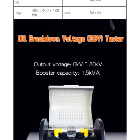
হার
480 x 400 x 430
মাত্রা
ওজন
34 কেজি
মিমি