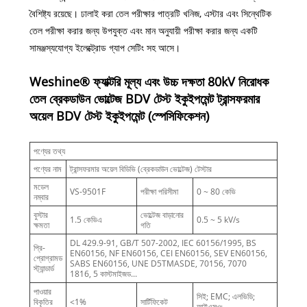
বৈশিষ্ট্য রয়েছে। ঢালাই করা তেল পরীক্ষার পাত্রটি খনিজ, এস্টার এবং সিন্থেটিক
তেল পরীক্ষা করার জন্য উপযুক্ত এবং মান অনুযায়ী পরীক্ষা করার জন্য একটি
সামঞ্জস্যযোগ্য ইলেক্ট্রোড গ্যাপ সেটিং সহ আসে।
Weshine® ফ্যাক্টরি মূল্য এবং উচ্চ দক্ষতা 80kV নিরোধক
তেল ব্রেকডাউন ভোল্টেজ BDV টেস্ট ইকুইপমেন্ট ট্রান্সফরমার
অয়েল BDV টেস্ট ইকুইপমেন্ট (স্পেসিফিকেশন)
পণ্যের তথ্য
পণ্যের নাম
ট্রান্সফরমার অয়েল বিডিভি (ব্রেকডাউন ভোল্টেজ) টেস্টার
মডেল
VS-9501F
পরীক্ষা পরিসীমা
0 ~ 80 কেভি
নম্বার
বুস্টার
ভোল্টেজ বাড়ানোর
1.5 কেভিএ
0.5 ~ 5 kV/s
ক্ষমতা
গতি
DL 429.9-91, GB/T 507-2002, IEC 60156/1995, BS
প্রি-
EN60156, NF EN60156, CEI EN60156, SEV EN60156,
প্রোগ্রামড
SABS EN60156, UNE D5TMASDE, 70156, 7070
স্ট্যান্ডার্ড
1816, 5 কাস্টমাইজড...
পাওয়ার
সিই; EMC; এলভিডি;
বিকৃতির
<1%
সার্টিফিকেট
আইএসও;