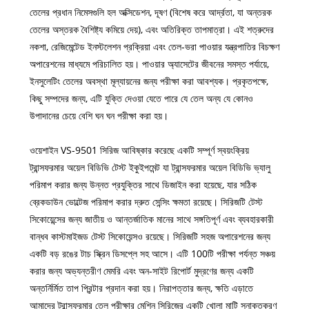
তেলের প্রধান নিমেসগুলি হল অক্সিডেশন, দূষণ (বিশেষ করে আর্দ্রতা, যা অন্তরক
তেলের অস্তরক বৈশিষ্ট্য কমিয়ে দেয়), এবং অতিরিক্ত তাপমাত্রা। এই শত্রুদের
নকশা, রেজিমেন্টেড ইনস্টলেশন প্রক্রিয়া এবং তেল-ভরা পাওয়ার যন্ত্রপাতির বিচক্ষণ
অপারেশনের মাধ্যমে পরিচালিত হয়। পাওয়ার অ্যাসেটের জীবনের সমস্ত পর্যায়ে,
ইনসুলেটিং তেলের অবস্থা মূল্যায়নের জন্য পরীক্ষা করা আবশ্যক। প্রকৃতপক্ষে,
কিছু সম্পদের জন্য, এটি যুক্তি দেওয়া যেতে পারে যে তেল অন্য যে কোনও
উপাদানের চেয়ে বেশি ঘন ঘন পরীক্ষা করা হয়।
ওয়েশাইন VS-9501 সিরিজ আবিষ্কার করেছে একটি সম্পূর্ণ স্বয়ংক্রিয়
ট্রান্সফরমার অয়েল বিডিভি টেস্ট ইকুইপমেন্ট যা ট্রান্সফরমার অয়েল বিডিভি ভ্যালু
পরিমাপ করার জন্য উন্নত প্রযুক্তির সাথে ডিজাইন করা হয়েছে, যার সঠিক
ব্রেকডাউন ভোল্টেজ পরিমাপ করার দ্রুত সেন্সিং ক্ষমতা রয়েছে। সিরিজটি টেস্ট
সিকোয়েন্সের জন্য জাতীয় ও আন্তর্জাতিক মানের সাথে সঙ্গতিপূর্ণ এবং ব্যবহারকারী
বান্ধব কাস্টমাইজড টেস্ট সিকোয়েন্সও রয়েছে। সিরিজটি সহজ অপারেশনের জন্য
একটি বড় রঙের টাচ স্ক্রিন ডিসপ্লে সহ আসে। এটি 100টি পরীক্ষা পর্যন্ত সঞ্চয়
করার জন্য অভ্যন্তরীণ মেমরি এবং অন-সাইট রিপোর্ট মুদ্রণের জন্য একটি
অন্তর্নির্মিত তাপ প্রিন্টার প্রদান করা হয়। নিরাপত্তার জন্য, ক্ষতি এড়াতে
আমাদের ট্রান্সফরমার তেল পরীক্ষার মেশিন সিরিজের একটি খোলা মাটি সনাক্তকরণ