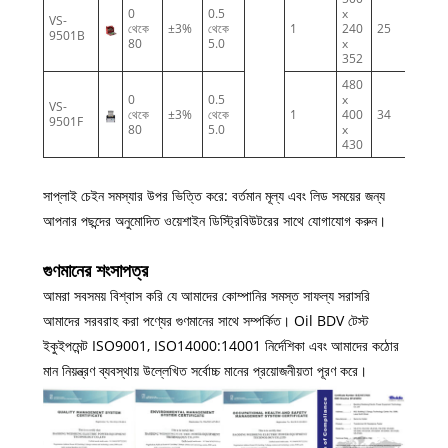
0
0.5
x
VS-
থেকে
±3%
থেকে
1
240
25
9501B
80
5.0
x
352
480
0
0.5
x
VS-
থেকে
±3%
থেকে
1
400
34
9501F
80
5.0
x
430
সাপ্লাই চেইন সমস্যার উপর ভিত্তি করে: বর্তমান মূল্য এবং লিড সময়ের জন্য
আপনার পছন্দের অনুমোদিত ওয়েশাইন ডিস্ট্রিবিউটরের সাথে যোগাযোগ করুন।
গুণমানের শংসাপত্র
আমরা সবসময় বিশ্বাস করি যে আমাদের কোম্পানির সমস্ত সাফল্য সরাসরি
আমাদের সরবরাহ করা পণ্যের গুণমানের সাথে সম্পর্কিত। Oil BDV টেস্ট
ইকুইপমেন্ট ISO9001, ISO14000:14001 নির্দেশিকা এবং আমাদের কঠোর
মান নিয়ন্ত্রণ ব্যবস্থায় উল্লেখিত সর্বোচ্চ মানের প্রয়োজনীয়তা পূরণ করে।