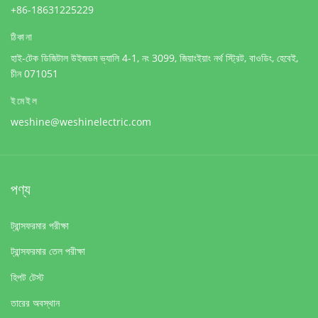
+86-18631225229
ঠিকানা
হাই-টেক ডিজিটাল উইজডম ভ্যালি 4-1, নং 3099, জিয়াংইয়াং নর্থ স্ট্রিট, বাওডিং, হেবেই,
চীন 071051
ইমেইল
weshine@weshinelectric.com
পণ্য
ট্রান্সফরমার পরীক্ষা
ট্রান্সফরমার তেল পরীক্ষা
হিপট টেস্ট
তারের অবস্থান