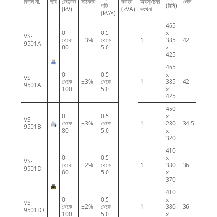
বিড়াল না.
ছবি
ভোল্টেজ
সঠিকতা
ক্ষমতা
অবস্থানের
ওজন
গতি
(মিমি)
(kV)
(kVA)
সংখ্যা
(kV/s)
465
0
0.5
x
VS-
থেকে
±3%
থেকে
1
385
42
9501A
80
5.0
x
425
465
0
0.5
x
VS-
থেকে
±3%
থেকে
1
385
42
9501A+
100
5.0
x
425
460
0
0.5
x
VS-
থেকে
±3%
থেকে
1
280
34.5
9501B
80
5.0
x
320
410
0
0.5
x
VS-
থেকে
±2%
থেকে
1
380
36
9501D
80
5.0
x
370
410
0
0.5
x
VS-
থেকে
±2%
থেকে
1
380
36
9501D+
100
5.0
x