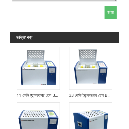
সংশ্লিষ্ট পণ্য
11 কেভি ট্রান্সফরমার তেল BDV মান
33 কেভি ট্রান্সফরমার তেল BDV মান