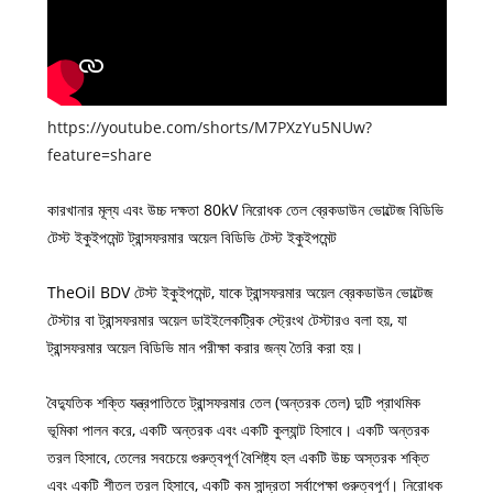
https://youtube.com/shorts/M7PXzYu5NUw?
feature=share
কারখানার মূল্য এবং উচ্চ দক্ষতা 80kV নিরোধক তেল ব্রেকডাউন ভোল্টেজ বিডিভি
টেস্ট ইকুইপমেন্ট ট্রান্সফরমার অয়েল বিডিভি টেস্ট ইকুইপমেন্ট
TheOil BDV টেস্ট ইকুইপমেন্ট, যাকে ট্রান্সফরমার অয়েল ব্রেকডাউন ভোল্টেজ
টেস্টার বা ট্রান্সফরমার অয়েল ডাইইলেকট্রিক স্ট্রেংথ টেস্টারও বলা হয়, যা
ট্রান্সফরমার অয়েল বিডিভি মান পরীক্ষা করার জন্য তৈরি করা হয়।
বৈদ্যুতিক শক্তি যন্ত্রপাতিতে ট্রান্সফরমার তেল (অন্তরক তেল) দুটি প্রাথমিক
ভূমিকা পালন করে, একটি অন্তরক এবং একটি কুল্যান্ট হিসাবে। একটি অন্তরক
তরল হিসাবে, তেলের সবচেয়ে গুরুত্বপূর্ণ বৈশিষ্ট্য হল একটি উচ্চ অস্তরক শক্তি
এবং একটি শীতল তরল হিসাবে, একটি কম সান্দ্রতা সর্বাপেক্ষা গুরুত্বপূর্ণ। নিরোধক