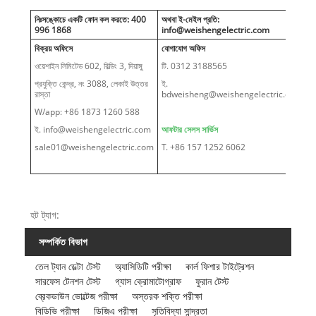
নিঃসঙ্কোচে একটি ফোন কল করতে: 400
অথবা ই-মেইল প্রতি:
996 1868
info@weishengelectric.com
বিক্রয় অফিসে
যোগাযোগ অফিস
ওয়েশাইন লিমিটেড 602, বিল্ডিং 3, দিয়াঙ্গু
টি. 0312 3188565
প্রযুক্তি কেন্দ্র, নং 3088, লেকাই উত্তর
ই.
রাস্তা
bdweisheng@weishengelectric.com
W/app: +86 1873 1260 588
ই. info@weishengelectric.com
আফটার সেলস সার্ভিস
sale01@weishengelectric.com
T. +86 157 1252 6062
হট ট্যাগ:
সম্পর্কিত বিভাগ
তেল ট্যান ডেল্টা টেস্ট
অ্যাসিডিটি পরীক্ষা
কার্ল ফিশার টাইট্রেশন
সারফেস টেনশন টেস্ট
গ্যাস ক্রোমাটোগ্রাফ
ফুরান টেস্ট
ব্রেকডাউন ভোল্টেজ পরীক্ষা
অস্তরক শক্তি পরীক্ষা
বিডিভি পরীক্ষা
ডিজিএ পরীক্ষা
সৃতিবিদ্যা সান্দ্রতা