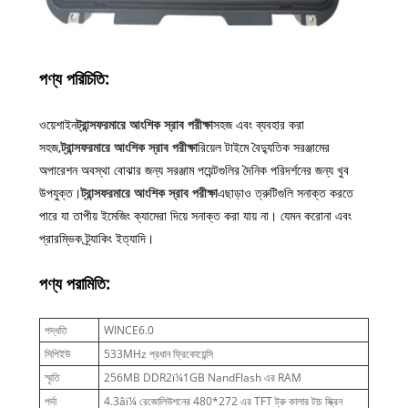
পণ্য পরিচিতি:
ওয়েশাইন
ট্রান্সফরমারে আংশিক স্রাব পরীক্ষা
সহজ এবং ব্যবহার করা
সহজ,
ট্রান্সফরমারে আংশিক স্রাব পরীক্ষা
রিয়েল টাইমে বৈদ্যুতিক সরঞ্জামের
অপারেশন অবস্থা বোঝার জন্য সরঞ্জাম পয়েন্টগুলির দৈনিক পরিদর্শনের জন্য খুব
উপযুক্ত।
ট্রান্সফরমারে আংশিক স্রাব পরীক্ষা
এছাড়াও ত্রুটিগুলি সনাক্ত করতে
পারে যা তাপীয় ইমেজিং ক্যামেরা দিয়ে সনাক্ত করা যায় না। যেমন করোনা এবং
প্রারম্ভিক ট্র্যাকিং ইত্যাদি।
পণ্য পরামিতি:
পদ্ধতি
WINCE6.0
সিপিইউ
533MHz প্রধান ফ্রিকোয়েন্সি
স্মৃতি
256MB DDR2ï¼1GB NandFlash এর RAM
পর্দা
4.3âï¼ রেজোলিউশনের 480*272 এর TFT ট্রু কালার টাচ স্ক্রিন