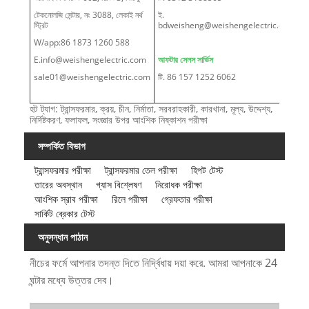
টেকনোলজি সেন্টার, নং 3088, লেকাই নর্থ
ই.
স্ট্রিট
bdweisheng@weishengelectric.com
W/app:86 1873 1260 588
E.info@weishengelectric.com
আফটার সেলস সার্ভিস
sale01@weishengelectric.com
টি. 86 157 1252 6062
হট ট্যাগ: ট্রান্সফরমার, ক্রয়, চীন, নির্মাতা, সরবরাহকারী, কারখানা, মূল্য, উদ্দেশ্য,
নির্দিষ্টকরণ, ফলাফল, সংজ্ঞার উপর আংশিক নিষ্কাশন পরীক্ষা
সম্পর্কিত বিভাগ
ট্রান্সফরমার পরীক্ষা
ট্রান্সফরমার তেল পরীক্ষা
হিপট টেস্ট
তারের অবস্থান
গ্যাস বিশ্লেষণ
নিরোধক পরীক্ষা
আংশিক স্রাব পরীক্ষা
রিলে পরীক্ষা
গ্রেফতার পরীক্ষা
সার্কিট ব্রেকার টেস্ট
অনুসন্ধান পাঠান
নীচের ফর্মে আপনার তদন্ত দিতে নির্দ্বিধায় দয়া করে. আমরা আপনাকে 24
ঘন্টার মধ্যে উত্তর দেব।