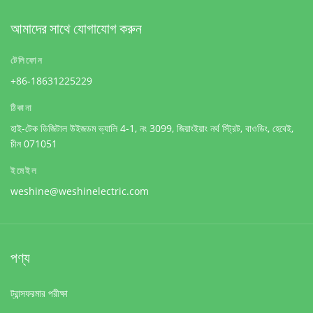
আমাদের সাথে যোগাযোগ করুন
টেলিফোন
+86-18631225229
ঠিকানা
হাই-টেক ডিজিটাল উইজডম ভ্যালি 4-1, নং 3099, জিয়াংইয়াং নর্থ স্ট্রিট, বাওডিং, হেবেই,
চীন 071051
ইমেইল
weshine@weshinelectric.com
পণ্য
ট্রান্সফরমার পরীক্ষা