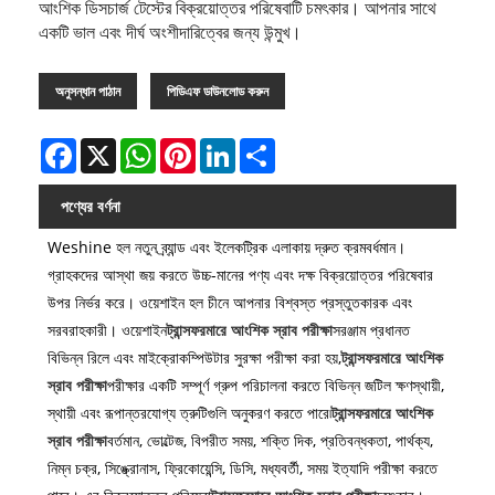
আংশিক ডিসচার্জ টেস্টের বিক্রয়োত্তর পরিষেবাটি চমৎকার। আপনার সাথে
একটি ভাল এবং দীর্ঘ অংশীদারিত্বের জন্য উন্মুখ।
অনুসন্ধান পাঠান
পিডিএফ ডাউনলোড করুন
Facebook
X
WhatsApp
Pinterest
LinkedIn
Share
পণ্যের বর্ণনা
Weshine হল নতুন ব্র্যান্ড এবং ইলেকট্রিক এলাকায় দ্রুত ক্রমবর্ধমান।
গ্রাহকদের আস্থা জয় করতে উচ্চ-মানের পণ্য এবং দক্ষ বিক্রয়োত্তর পরিষেবার
উপর নির্ভর করে। ওয়েশাইন হল চীনে আপনার বিশ্বস্ত প্রস্তুতকারক এবং
সরবরাহকারী। ওয়েশাইন
ট্রান্সফরমারে আংশিক স্রাব পরীক্ষা
সরঞ্জাম প্রধানত
বিভিন্ন রিলে এবং মাইক্রোকম্পিউটার সুরক্ষা পরীক্ষা করা হয়,
ট্রান্সফরমারে আংশিক
স্রাব পরীক্ষা
পরীক্ষার একটি সম্পূর্ণ গ্রুপ পরিচালনা করতে বিভিন্ন জটিল ক্ষণস্থায়ী,
স্থায়ী এবং রূপান্তরযোগ্য ত্রুটিগুলি অনুকরণ করতে পারে৷
ট্রান্সফরমারে আংশিক
স্রাব পরীক্ষা
বর্তমান, ভোল্টেজ, বিপরীত সময়, শক্তি দিক, প্রতিবন্ধকতা, পার্থক্য,
নিম্ন চক্র, সিঙ্ক্রোনাস, ফ্রিকোয়েন্সি, ডিসি, মধ্যবর্তী, সময় ইত্যাদি পরীক্ষা করতে