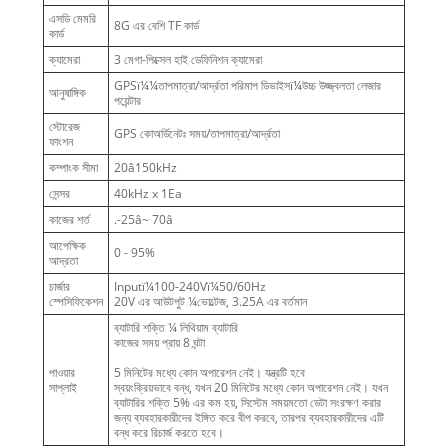
এসডি মেমরি
8G এর বেশি TF কার্ড
কার্ড
ক্যামেরা
3 মেগা-পিক্সেল হাই ডেফিনিশন ক্যামেরা
GPSï¼¼তাপমাত্রা/আর্দ্রতা পরিমাপ ডিভাইসï¼উচ্চ উজ্জ্বলতা লেজার
আনুষাঙ্গিক
পয়েন্টার
স্টোরেজ
GPS কোঅর্ডিনেটঃ সময়/তাপমাত্রা/আর্দ্রতা
ফাংশন
কম্পাংক সীমা
20â150kHz
সেন্সর
40kHz x 1Ea
কাজের শর্ত
.-25â~ 70â
আপেক্ষিক
0 - 95%
আদ্রতা
চার্জার
Inputï¼100-240Vï¼50/60Hz
স্পেসিফিকেশন
20V এর আউটপুট ¼ভোল্টেজ, 3.25A এর বর্তমান
ব্যাটারি শক্তি ¼ লিথিয়াম ব্যাটারি
কাজের সময় প্রায় 8 ঘন্টা
পাওয়ার
5 মিনিটের মধ্যে কোন অপারেশন নেই। যন্ত্রটি হবে
সাপ্লাই
স্বয়ংক্রিয়ভাবে বন্ধ, যখন 20 মিনিটের মধ্যে কোন অপারেশন নেই। যখন
ব্যাটারির শক্তি 5% এর কম হয়, সিস্টেম সময়মতো ডেটা সংরক্ষণ করার
জন্য ব্যবহারকারীদের ইঙ্গিত করে বীপ করবে, তারপর ব্যবহারকারীদের এটি
বন্ধ করে রিচার্জ করতে হবে।