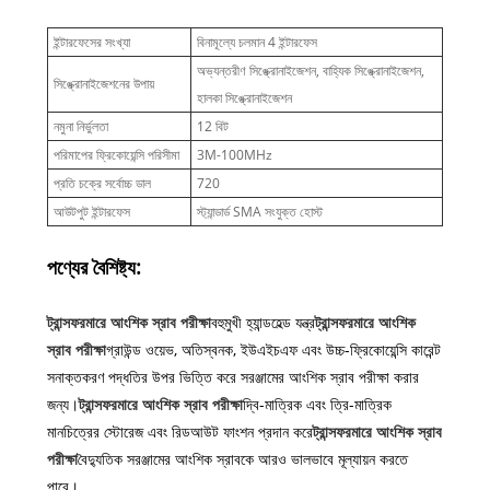
ইন্টারফেসের সংখ্যা
বিনামূল্যে চলমান 4 ইন্টারফেস
অভ্যন্তরীণ সিঙ্ক্রোনাইজেশন, বাহ্যিক সিঙ্ক্রোনাইজেশন,
সিঙ্ক্রোনাইজেশনের উপায়
হালকা সিঙ্ক্রোনাইজেশন
নমুনা নির্ভুলতা
12 বিট
পরিমাপের ফ্রিকোয়েন্সি পরিসীমা
3M-100MHz
প্রতি চক্রে সর্বোচ্চ ডাল
720
আউটপুট ইন্টারফেস
স্ট্যান্ডার্ড SMA সংযুক্ত হোস্ট
পণ্যের বৈশিষ্ট্য:
ট্রান্সফরমারে আংশিক স্রাব পরীক্ষা
বহুমুখী হ্যান্ডহেল্ড যন্ত্র
ট্রান্সফরমারে আংশিক
স্রাব পরীক্ষা
গ্রাউন্ড ওয়েভ, অতিস্বনক, ইউএইচএফ এবং উচ্চ-ফ্রিকোয়েন্সি কারেন্ট
সনাক্তকরণ পদ্ধতির উপর ভিত্তি করে সরঞ্জামের আংশিক স্রাব পরীক্ষা করার
জন্য।
ট্রান্সফরমারে আংশিক স্রাব পরীক্ষা
দ্বি-মাত্রিক এবং ত্রি-মাত্রিক
মানচিত্রের স্টোরেজ এবং রিডআউট ফাংশন প্রদান করে
ট্রান্সফরমারে আংশিক স্রাব
পরীক্ষা
বৈদ্যুতিক সরঞ্জামের আংশিক স্রাবকে আরও ভালভাবে মূল্যায়ন করতে
পারে।