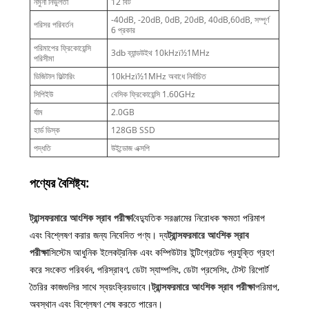
নমুনা নির্ভুলতা
12 বিট
-40dB, -20dB, 0dB, 20dB, 40dB,60dB, সম্পূর্ণ
পরিসর পরিবর্তন
6 প্রকার
পরিমাপের ফ্রিকোয়েন্সি
3db ব্যান্ডউইথ 10kHzï½1MHz
পরিসীমা
ডিজিটাল ফিল্টারিং
10kHzï½1MHz অবাধে নির্বাচিত
সিপিইউ
বেসিক ফ্রিকোয়েন্সি 1.60GHz
র্যাম
2.0GB
হার্ড ডিস্ক
128GB SSD
পদ্ধতি
উইন্ডোজ এক্সপি
পণ্যের বৈশিষ্ট্য:
ট্রান্সফরমারে আংশিক স্রাব পরীক্ষা
বৈদ্যুতিক সরঞ্জামের নিরোধক ক্ষমতা পরিমাপ
এবং বিশ্লেষণ করার জন্য নিবেদিত পণ্য। দ্য
ট্রান্সফরমারে আংশিক স্রাব
পরীক্ষা
সিস্টেম আধুনিক ইলেকট্রনিক এবং কম্পিউটার ইন্টিগ্রেটেড প্রযুক্তি গ্রহণ
করে সংকেত পরিবর্ধন, পরিস্রাবণ, ডেটা স্যাম্পলিং, ডেটা প্রসেসিং, টেস্ট রিপোর্ট
তৈরির কাজগুলির সাথে স্বয়ংক্রিয়ভাবে।
ট্রান্সফরমারে আংশিক স্রাব পরীক্ষা
পরিমাপ,
অবস্থান এবং বিশ্লেষণ শেষ করতে পারেন।