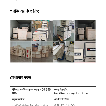
প্যাকিং এর বিস্তারিত:
যোগাযোগ করুন
নির্দ্বিধায় একটি ফোন কল করুন: 400 996
অথবা ই-মেইল:
1868
info@weishengelectric.com
বিক্রয় অফিসে
যোগাযোগ অফিস
ওয়েশাইন লিমিটেড 602, বিল্ডিং 3, দিয়াঙ্গু
টি. 0312 3188565