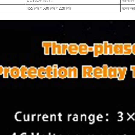
DL/T624-1997...
সার্টিফিকেট
455 মিমি * 530 মিমি * 220 মিমি
মডেল নম্বা