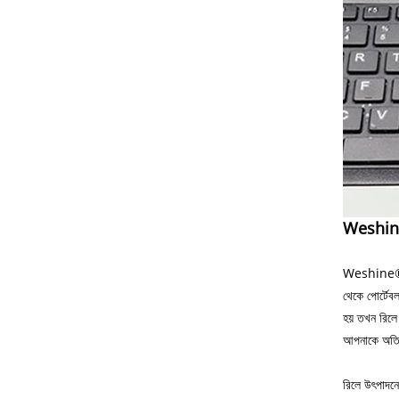
Weshine®
Weshine® 201
থেকে পোর্টেব
হয় তখন রিলে 
আপনাকে অতি
রিলে উৎপাদনে