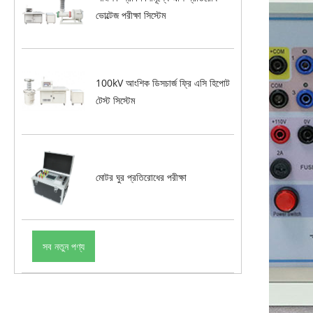
ভোল্টেজ পরীক্ষা সিস্টেম
100kV আংশিক ডিসচার্জ ফ্রি এসি হিপোট
টেস্ট সিস্টেম
মোটর ঘুর প্রতিরোধের পরীক্ষা
সব নতুন পণ্য