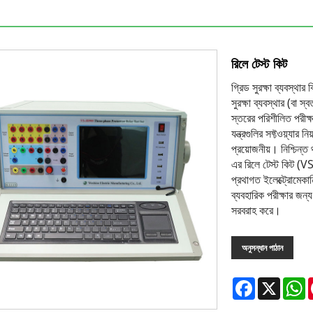
রিলে টেস্ট কিট
গ্রিড সুরক্ষা ব্যবস্থার
সুরক্ষা ব্যবস্থার (বা স্
স্তরের পরিশীলিত পরীক্ষ
যন্ত্রগুলির সফ্টওয়্যার
প্রয়োজনীয়। নিশ্চিন
এর রিলে টেস্ট কিট (V
প্রথাগত ইলেক্ট্রোমেক
ব্যবহারিক পরীক্ষার জন্
সরবরাহ করে।
অনুসন্ধান পাঠান
Facebook
X
W