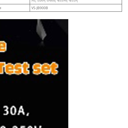
সিই; ইএমসি; এলভিডি; আইএসও; আইইসি;
র
VS-JB900B